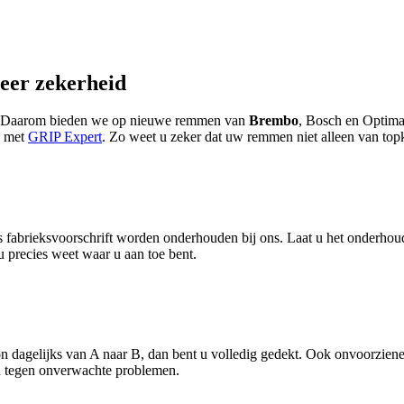
eer zekerheid
at. Daarom bieden we op nieuwe remmen van
Brembo
, Bosch en Optimal 
g met
GRIP Expert
. Zo weet u zeker dat uw remmen niet alleen van top
fabrieksvoorschrift worden onderhouden bij ons. Laat u het onderhoud
 u precies weet waar u aan toe bent.
oon dagelijks van A naar B, dan bent u volledig gedekt. Ook onvoorzie
jn tegen onverwachte problemen.