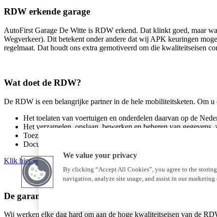
RDW erkende garage
AutoFirst Garage De Witte is RDW erkend. Dat klinkt goed, maar wat
Wegverkeer). Dit betekent onder andere dat wij APK keuringen mogen
regelmaat. Dat houdt ons extra gemotiveerd om die kwaliteitseisen co
Wat doet de RDW?
De RDW is een belangrijke partner in de hele mobiliteitsketen. Om u 
Het toelaten van voertuigen en onderdelen daarvan op de Nede
Het verzamelen, opslaan, bewerken en beheren van gegevens, z
Toezicht houden op RDW erkende bedrijven en de controle op d
Documentenafgifte voor voertuigen en eigenaren, zoals rijbewi
We value your privacy
Klik hier wanneer u meer wilt weten over de RDW.
By clicking “Accept All Cookies”, you agree to the storing
navigation, analyze site usage, and assist in our marketing e
De garantie van AutoFirst Garage De Witte
Wij werken elke dag hard om aan de hoge kwaliteitseisen van de RDW