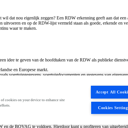
 wil dat nou eigenlijk zeggen? Een RDW erkenning geeft aan dat een 
 uitvoeren en op de RDW-lijst vermeld staan als goede, erkende en ve
ntinu waar te maken.
een idee te geven van de hoofdtaken van de RDW als publieke dienstver
rlandse en Europese markt.
oals voertuiggegevens, voertuigdocumenten en gegevens van eigenaren
e technische staat van voertuigen.
jzen en het APK-formulier.
Accept All Cooki
 of cookies on your device to enhance site
fforts.
Cookies Setting
 en de BOVAG te voldoen. Hierdoor kunt u profiteren van uitgebreide 